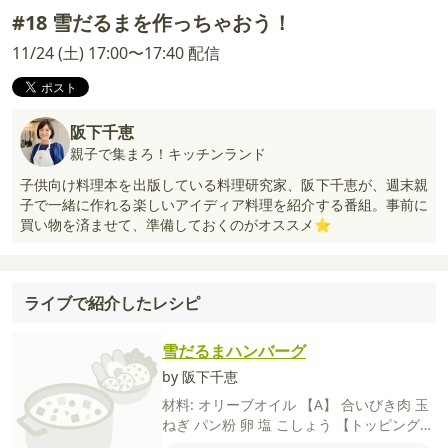
#18 雪だるまを作っちゃおう！
11/24 (土) 17:00〜17:40 配信
阪下千恵
親子で集まろ！キッチンランド
子供向け料理本を出版している料理研究家、阪下千恵が、週末親
子で一緒に作れる楽しいアイディア料理を紹介する番組。事前に
買い物を済ませて、準備しておくのがオススメ⭐️
ライブで紹介したレシピ
雪だるまハンバーグ
by 阪下千恵
材料:
オリーブオイル
【A】
合いびき肉
玉
ねぎ
パン粉
卵
塩
こしょう
【トッピング】
溶けるスライスチーズ
ミックスベジタブル