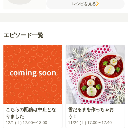
レシピを見る
ゆでたブロッコリー
かぼちゃ
にんじん
カ
リフラワー
魚肉ソーセージ
ミニトマト
【ソース】
トマトソース（缶）
ケチャップ
エピソード一覧
こちらの配信は中止とな
雪だるまを作っちゃお
りました
う！
12/1 (土) 17:00〜18:00
11/24 (土) 17:00〜17:40