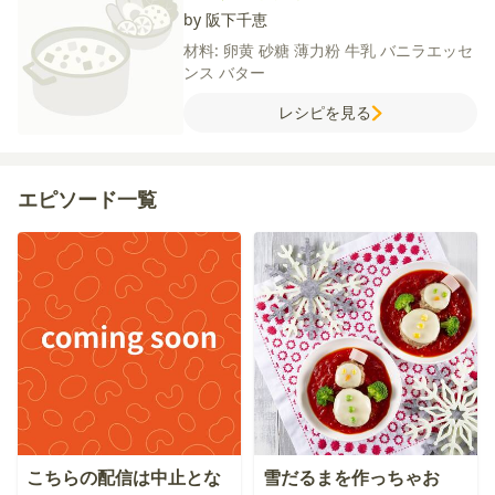
by 阪下千恵
材料:
卵黄
砂糖
薄力粉
牛乳
バニラエッセ
ンス
バター
レシピを見る
エピソード一覧
こちらの配信は中止とな
雪だるまを作っちゃお