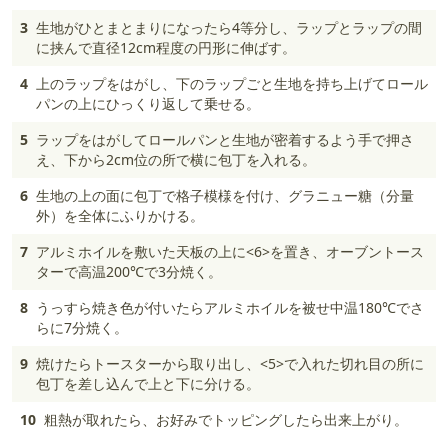
3
生地がひとまとまりになったら4等分し、ラップとラップの間
に挟んで直径12cm程度の円形に伸ばす。
4
上のラップをはがし、下のラップごと生地を持ち上げてロール
パンの上にひっくり返して乗せる。
5
ラップをはがしてロールパンと生地が密着するよう手で押さ
え、下から2cm位の所で横に包丁を入れる。
6
生地の上の面に包丁で格子模様を付け、グラニュー糖（分量
外）を全体にふりかける。
7
アルミホイルを敷いた天板の上に<6>を置き、オーブントース
ターで高温200℃で3分焼く。
8
うっすら焼き色が付いたらアルミホイルを被せ中温180℃でさ
らに7分焼く。
9
焼けたらトースターから取り出し、<5>で入れた切れ目の所に
包丁を差し込んで上と下に分ける。
10
粗熱が取れたら、お好みでトッピングしたら出来上がり。