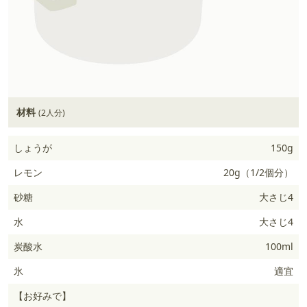
材料
(2人分)
しょうが
150g
レモン
20g（1/2個分）
砂糖
大さじ4
水
大さじ4
炭酸水
100ml
氷
適宜
【お好みで】