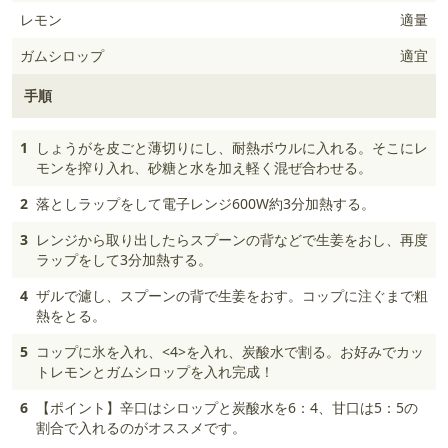
レモン
適量
ガムシロップ
適宜
手順
1
しょうがを皮ごと薄切りにし、耐熱ボウルに入れる。そこにレ
モンを搾り入れ、砂糖と水を加え軽く混ぜ合わせる。
2
落としラップをして電子レンジ600W約3分加熱する。
3
レンジから取り出したらスプーンの背などで生姜をおし、再度
ラップをして3分加熱する。
4
ザルで濾し、スプーンの背で生姜をおす。コップに注ぐまで粗
熱をとる。
5
コップに氷を入れ、<4>を入れ、炭酸水で割る。お好みでカッ
トレモンとガムシロップを入れ完成！
6
【ポイント】辛口はシロップと炭酸水を6：4、甘口は5：5の
割合で入れるのがオススメです。