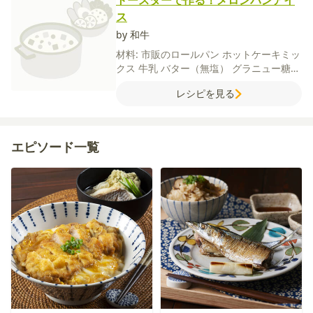
トースターで作る！メロンパンアイ
ス
by 和牛
材料:
市販のロールパン
ホットケーキミッ
クス
牛乳
バター（無塩）
グラニュー糖
【トッピング】
お好みのアイス
チョコレ
レシピを見る
ート
バナナ
エピソード一覧