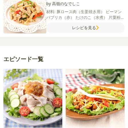
by 高嶺のなでしこ
材料:
豚ロース肉（生姜焼き用）
ピーマン
パプリカ（赤）
たけのこ（水煮）
片栗粉
サラダ油
ごま油
【A】
しょうが（すりおろ
レシピを見る
し）
にんにく（すりおろし）
酒
しょうゆ
【B】
ライチ（正味）
オイスターソース
酒
しょうゆ
みりん
砂糖
鶏ガラスープの素
（顆粒）
塩
エピソード一覧