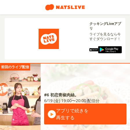
クッキングLiveアプ
リ
ライブを見るなら今
すぐダウンロード！
前回のライブ配信
#6 初恋青椒肉絲。
6/19 (金) 19:00〜20:00
配信分
アプリで続きを
再生する