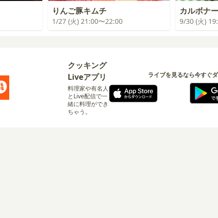
りんご豚キムチ
カルボナ
1/27 (火) 21:00〜22:00
9/30 (火) 1
クッキング
ライブを見るなら今すぐダ
Liveアプリ
料理家や有名人
とLive配信で一
緒に料理ができ
ちゃう。