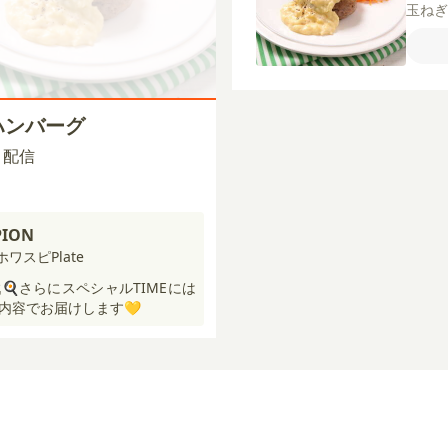
玉ね
ブオ
【A】
メ（
牛豚
ン粉
ハンバーグ
ーブ
00 配信
PION
ホワスピPlate
🍳さらにスペシャルTIMEには
内容でお届けします💛