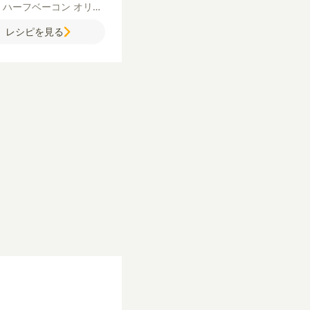
ぎ
ハーフベーコン
オリー
イル
粗びき黒こしょう
レシピを見る
牛乳
卵
粉チーズ
コンソ
顆粒）
塩
【ハンバーグ】
合いびき肉
玉ねぎ
牛乳
パ
塩
粗びき黒こしょう
オリ
オイル
酒