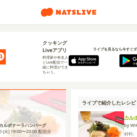
クッキング
ライブを見るなら今すぐダ
Liveアプリ
料理家や有名人
とLive配信で一
緒に料理ができ
ちゃう。
ライブで紹介したレシピ
カル
1 カルボナーラハンバーグ
by WH
0 (火) 19:00〜20:00
配信分
材料: