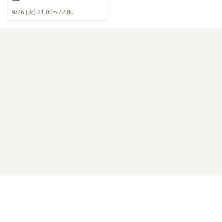
ー
9/26 (火) 21:00〜22:00
ログイン
プライバシーポリシー