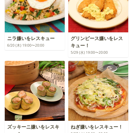
ニラ嫌いをレスキュー
グリンピース嫌いをレス
キュー！
6/20 (木) 19:00〜20:00
5/29 (水) 19:00〜20:00
ズッキーニ嫌いをレスキ
ねぎ嫌いをレスキュー！