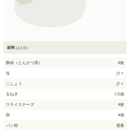
材料
(2人分)
豚肉（とんかつ用）
4枚
塩
少々
こしょう
少々
玉ねぎ
1/2個
スライスチーズ
4枚
卵
4個
パン粉
適量