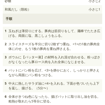
砂糖
小さじ2
和風だし（顆粒）
小さじ1
手順
1
玉ねぎは薄切りにする。豚肉は筋切りをして、麺棒でたたき広
げる。両面に塩、黒こしょうをふる。
2
スライスチーズを半分に切り2枚ずつ重ね、<1>の1枚の豚肉全
体にのせ、もう1枚の豚肉を重ね押さえる。
3
ボウルに【バッター液】の材料を入れ混ぜ合わせる。粉っぽさ
がなくなったら豚ロース肉を入れ全体になじませる。
4
バットにパン粉を広げ、<3>を静かにおく。しっかりと押さえ
ながら両面にパン粉をつける。
5
中火に熱したサラダ油に<4>を入れる。下面が色づいたら上下
を返し、揚げる。（5分〜）
6
全体がきつね色になったら、揚げバットに取り出し油を切る。
粗熱が取れたら5等分に切る。