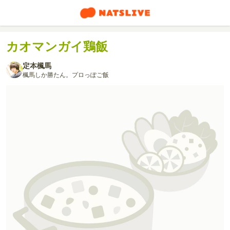
カオマンガイ鶏飯
定本楓馬
楓馬しか勝たん。プロっぽご飯