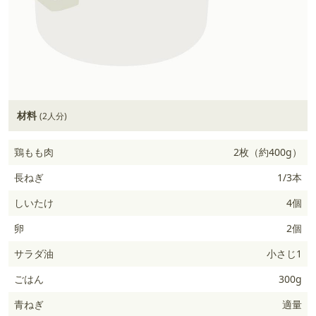
材料
(2人分)
鶏もも肉
2枚（約400g）
長ねぎ
1/3本
しいたけ
4個
卵
2個
サラダ油
小さじ1
ごはん
300g
青ねぎ
適量