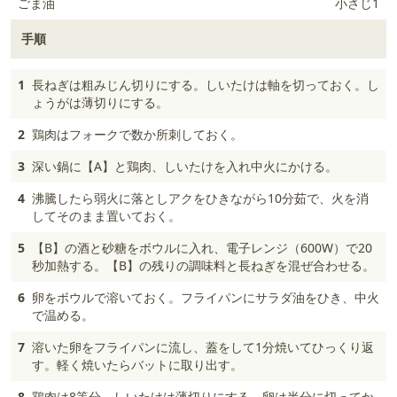
ごま油
小さじ1
手順
1
長ねぎは粗みじん切りにする。しいたけは軸を切っておく。し
ょうがは薄切りにする。
2
鶏肉はフォークで数か所刺しておく。
3
深い鍋に【A】と鶏肉、しいたけを入れ中火にかける。
4
沸騰したら弱火に落としアクをひきながら10分茹で、火を消
してそのまま置いておく。
5
【B】の酒と砂糖をボウルに入れ、電子レンジ（600W）で20
秒加熱する。【B】の残りの調味料と長ねぎを混ぜ合わせる。
6
卵をボウルで溶いておく。フライパンにサラダ油をひき、中火
で温める。
7
溶いた卵をフライパンに流し、蓋をして1分焼いてひっくり返
す。軽く焼いたらバットに取り出す。
8
鶏肉は8等分、しいたけは薄切りにする。卵は半分に切ってか