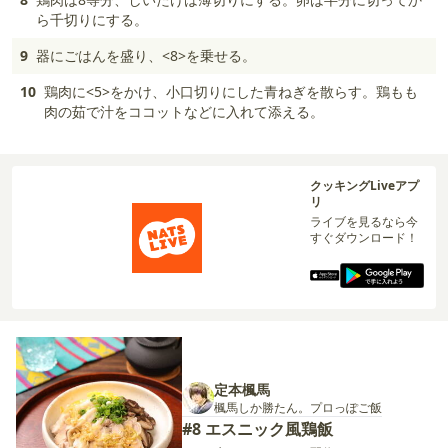
ら千切りにする。
9
器にごはんを盛り、<8>を乗せる。
10
鶏肉に<5>をかけ、小口切りにした青ねぎを散らす。鶏もも
肉の茹で汁をココットなどに入れて添える。
クッキングLiveアプ
リ
ライブを見るなら今
すぐダウンロード！
定本楓馬
楓馬しか勝たん。プロっぽご飯
#8 エスニック風鶏飯