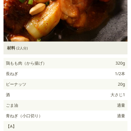
材料
(2人分)
鶏もも肉（から揚げ）
320g
長ねぎ
1/2本
ピーナッツ
20g
酒
大さじ1
ごま油
適量
青ねぎ（小口切り）
適量
【A】