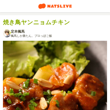
焼き鳥ヤンニョムチキン
定本楓馬
楓馬しか勝たん。プロっぽご飯