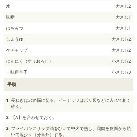
水
大さじ2
味噌
大さじ1
はちみつ
大さじ1
しょうゆ
大さじ1/2
ケチャップ
大さじ1/2
にんにく（すりおろし）
小さじ1/2
一味唐辛子
小さじ1/3
手順
1
長ねぎは3cm幅に切る。ピーナッツはポリ袋などに入れて粗く
砕く。
2
【A】を合わせておく。
3
フライパンにサラダ油をひいて中火で熱し、鶏肉を皮面から焼
いて塩少々（分量外）する。