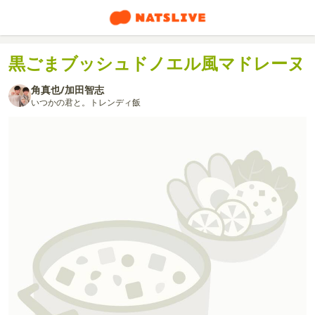
黒ごまブッシュドノエル風マドレーヌ
角真也/加田智志
いつかの君と。トレンディ飯