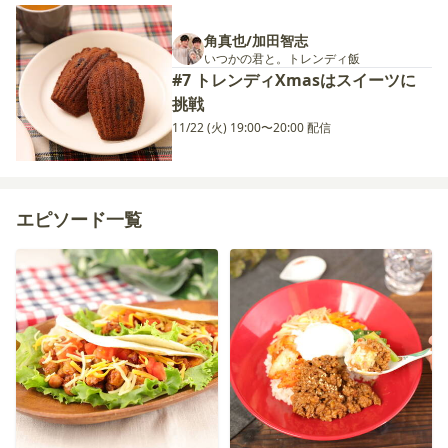
角真也/加田智志
いつかの君と。トレンディ飯
#7 トレンディXmasはスイーツに
挑戦
11/22 (火) 19:00〜20:00 配信
エピソード一覧