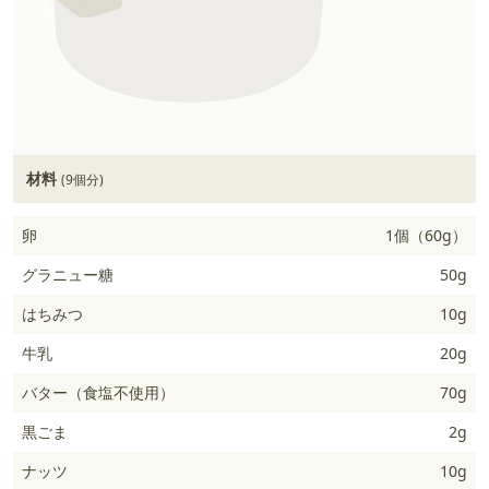
材料
(9個分)
卵
1個（60g）
グラニュー糖
50g
はちみつ
10g
牛乳
20g
バター（食塩不使用）
70g
黒ごま
2g
ナッツ
10g