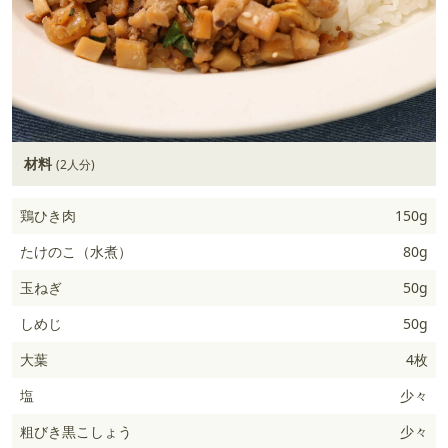
材料
(2人分)
鶏ひき肉
150g
たけのこ（水煮）
80g
玉ねぎ
50g
しめじ
50g
大葉
4枚
塩
少々
粗びき黒こしょう
少々