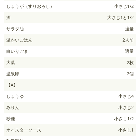
しょうが（すりおろし）
小さじ1/2
酒
大さじ1と1/2
サラダ油
適量
温かいごはん
2人前
白いりごま
適量
大葉
2枚
温泉卵
2個
【A】
しょうゆ
小さじ4
みりん
小さじ2
砂糖
小さじ1/2
オイスターソース
小さじ1