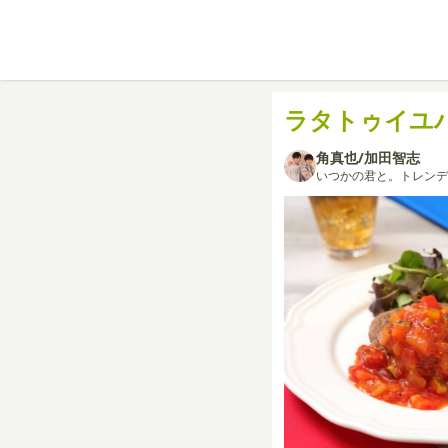
ラタトゥイユ
角真也/加田智志
いつかの君と。トレンデ