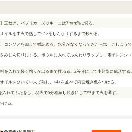
】玉ねぎ、パプリカ、ズッキーニは7mm角に切る。
オイルを中火で熱して<1>をしんなりするまで炒める。
、コンソメを加えて煮詰める。水分がなくなってきたら塩、こしょうで
をみじん切りにする。ボウルに入れてふんわりラップし、電子レンジ（6
料を入れて軽く粘りが出るまで捏ねる。2等分にして小判型に成形する
オイルをひいて中火で熱し、<4>を並べて両面焼き色をつける。
を入れてふたをし、弱火で5分程蒸し焼きにして中まで火を通す。
をかける。
角真也/加田智志