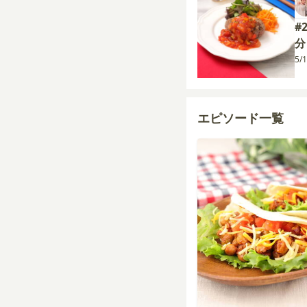
#
分
5/
エピソード一覧