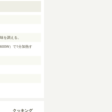
味を調える。
00W）で1分加熱す
。
クッキング