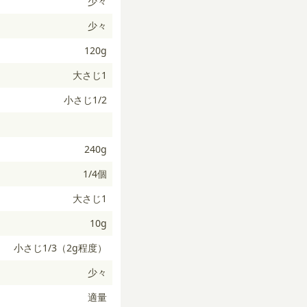
少々
少々
120g
大さじ1
小さじ1/2
240g
1/4個
大さじ1
10g
小さじ1/3（2g程度）
少々
適量