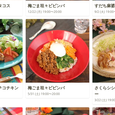
タコス
梅ごま坦々ビビンバ
すだち麻婆
12/22 (月) 19:00〜20:00
9/2 (火) 19:0
チコチキン
梅ごま坦々ビビンバ
さくらシシ
ー
5/31 (土) 19:00〜20:00
3/22 (土) 19: