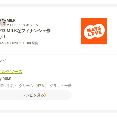
M!LK
M!LKチアーズキッチン
#13 M!LKなフィナンシェ作
り！
/27 (水) 18:00〜19:00 配信
シピ
ミルクソース
y M!LK
材料:
牛乳
生クリーム（47％）
グラニュー糖
レシピを見る