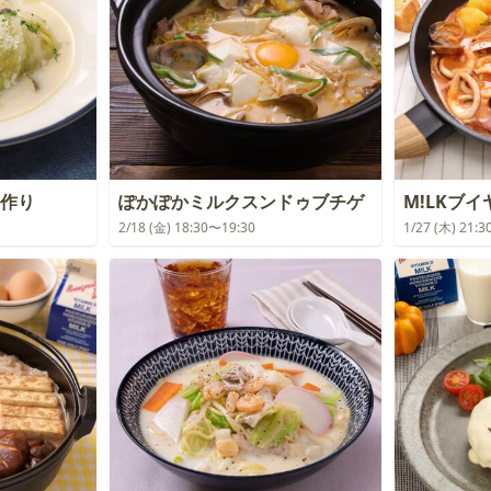
ツ作り
ぽかぽかミルクスンドゥブチゲ
M!LKブ
2/18 (金) 18:30〜19:30
1/27 (木) 21: