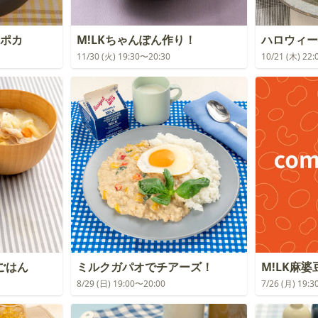
カポカ
M!LKちゃんぽん作り！
ハロウィー
11/30 (火) 19:30〜20:30
10/21 (木) 22
ごはん
ミルクガパオでチアーズ！
M!LK麻
8/29 (日) 19:00〜20:00
7/26 (月) 19: