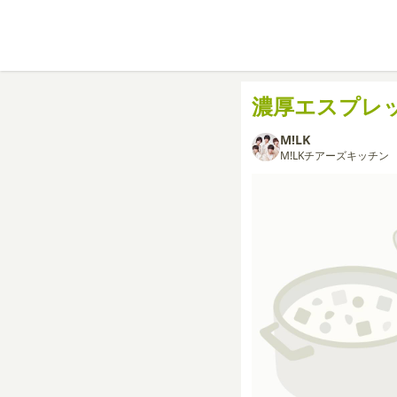
濃厚エスプレ
M!LK
M!LKチアーズキッチン