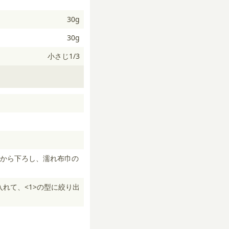
30g
30g
小さじ1/3
から下ろし、濡れ布巾の
れて、<1>の型に絞り出