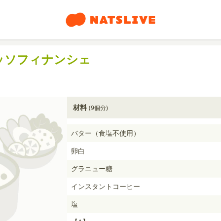
ッソフィナンシェ
材料
(9個分)
バター（食塩不使用）
卵白
グラニュー糖
インスタントコーヒー
塩