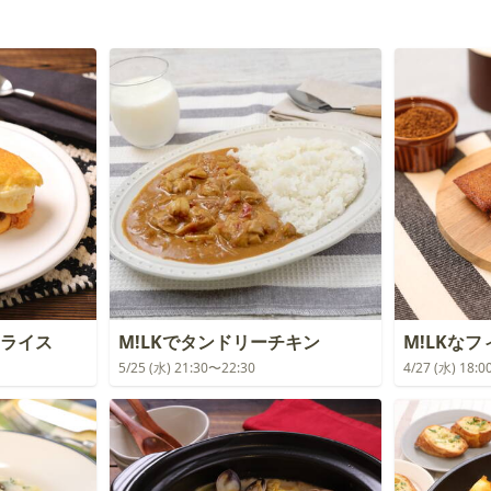
ムライス
M!LKでタンドリーチキン
M!LKな
5/25 (水) 21:30〜22:30
4/27 (水) 18: