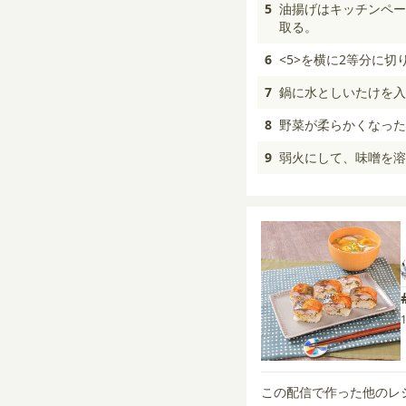
5
油揚げはキッチンペー
取る。
6
<5>を横に2等分に
7
鍋に水としいたけを入
8
野菜が柔らかくなった
9
弱火にして、味噌を溶
この配信で作った他のレ