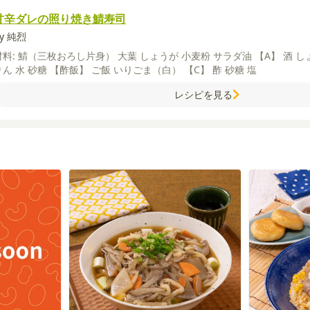
甘辛ダレの照り焼き鯖寿司
y 純烈
材料:
鯖（三枚おろし片身）
大葉
しょうが
小麦粉
サラダ油
【A】
酒
し
りん
水
砂糖
【酢飯】
ご飯
いりごま（白）
【C】
酢
砂糖
塩
レシピを見る