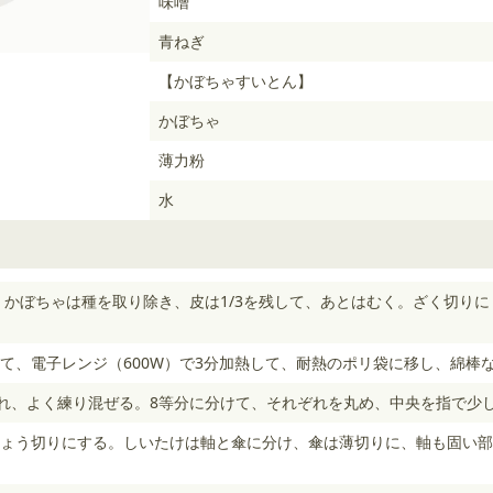
味噌
青ねぎ
【かぼちゃすいとん】
かぼちゃ
薄力粉
水
 かぼちゃは種を取り除き、皮は1/3を残して、あとはむく。ざく切り
て、電子レンジ（600W）で3分加熱して、耐熱のポリ袋に移し、綿棒
入れ、よく練り混ぜる。8等分に分けて、それぞれを丸め、中央を指で少
ょう切りにする。しいたけは軸と傘に分け、傘は薄切りに、軸も固い部