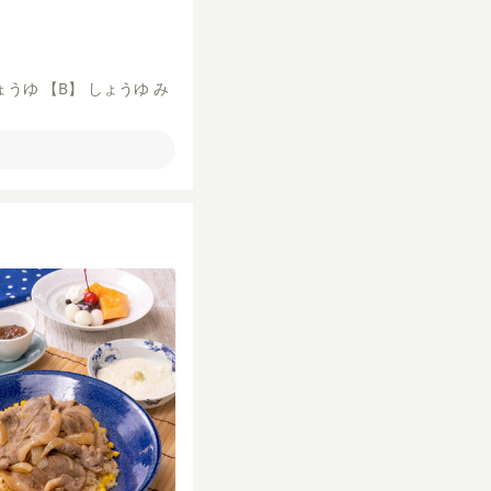
ょうゆ
【B】
しょうゆ
み