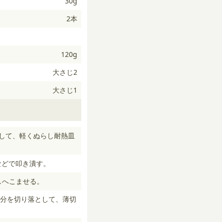
30g
2本
120g
大さじ2
大さじ1
にして、軽くぬらし耐熱皿
などで叩き潰す。
しへこませる。
分を切り落として、薄切