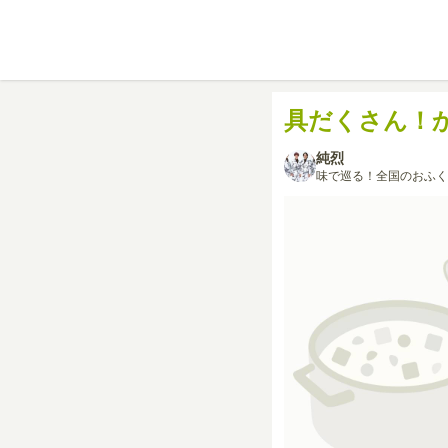
具だくさん！
純烈
味で巡る！全国のおふく