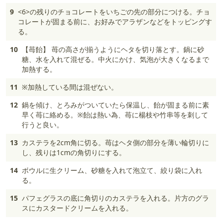
9
<6>の残りのチョコレートをいちごの先の部分につける。チョ
コレートが固まる前に、お好みでアラザンなどをトッピングす
る。
10
【苺飴】 苺の高さが揃うようにヘタを切り落とす。鍋に砂
糖、水を入れて混ぜる。中火にかけ、気泡が大きくなるまで
加熱する。
11
※加熱している間は混ぜない。
12
鍋を傾け、とろみがついていたら保温し、飴が固まる前に素
早く苺に絡める。※飴は熱い為、苺に楊枝や竹串等を刺して
行うと良い。
13
カステラを2cm角に切る。苺はヘタ側の部分を薄い輪切りに
し、残りは1cmの角切りにする。
14
ボウルに生クリーム、砂糖を入れて泡立て、絞り袋に入れ
る。
15
パフェグラスの底に角切りのカステラを入れる。片方のグラ
スにカスタードクリームを入れる。