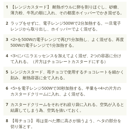
1
【レンジカスタード】 耐熱ボウルに卵を割りほぐし、砂糖、
薄力粉、牛乳の順に入れ、その都度ホイッパーでかき混ぜる。
2
ラップをせずに、電子レンジ500Wで2分加熱する。一旦電子
レンジから取り出し、ホイッパーでよく混ぜる。
3
<2>を500Wの電子レンジで再び1分加熱し、よく混ぜる。再度
500Wの電子レンジで1分加熱する。
4
<3>にバニラエッセンスを加えてよく混ぜ、2つの容器に分け
て入れる。（片方はチョコレートカスタードにする）
5
レンジカスタード、苺チョコで使用するチョコレートを細かく
刻み、耐熱容器に全て入れる。
6
<5>を電子レンジ500Wで30秒加熱する。半量を<4>の片方の
カスタードクリームに入れ、よく混ぜる。
7
カスタードクリームをそれぞれ絞り袋に入れる。空気が入ると
結露してしまう為、空気を抜いておく。
8
【苺チョコ】 苺は並べた際に高さが揃うよう、ヘタの部分を
切り落とす。