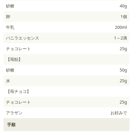
砂糖
40g
卵
1個
牛乳
200ml
バニラエッセンス
1～2滴
チョコレート
25g
【苺飴】
砂糖
50g
水
25g
【苺チョコ】
チョコレート
25g
アラザン
お好みで
手順