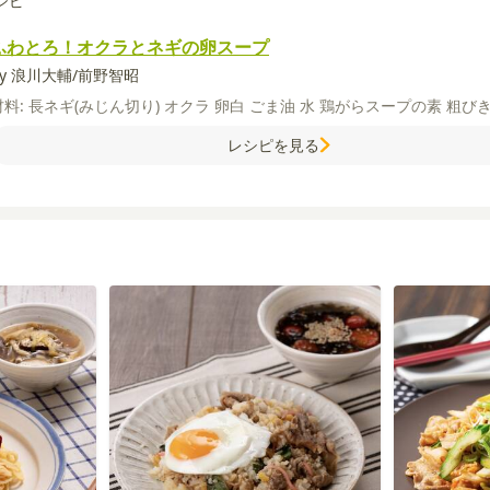
シピ
ふわとろ！オクラとネギの卵スープ
by 浪川大輔/前野智昭
材料:
長ネギ(みじん切り)
オクラ
卵白
ごま油
水
鶏がらスープの素
粗び
レシピを見る