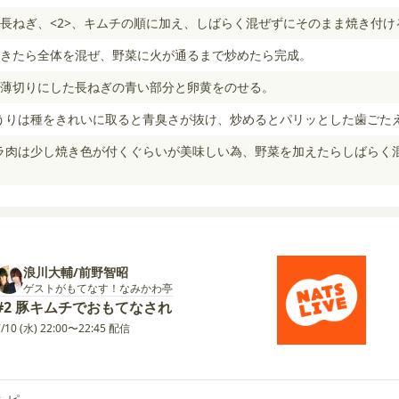
長ねぎ、<2>、キムチの順に加え、しばらく混ぜずにそのまま焼き付け
きたら全体を混ぜ、野菜に火が通るまで炒めたら完成。
薄切りにした長ねぎの青い部分と卵黄をのせる。
ゅうりは種をきれいに取ると青臭さが抜け、炒めるとパリッとした歯ごた
バラ肉は少し焼き色が付くぐらいが美味しい為、野菜を加えたらしばらく
浪川大輔/前野智昭
ゲストがもてなす！なみかわ亭
#2 豚キムチでおもてなされ
7/10 (水) 22:00〜22:45 配信