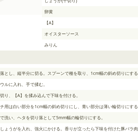
しょうが(千切り)
卵黄
【A】
オイスターソース
みりん
落とし、縦半分に切る。スプーンで種を取り、1cm幅の斜め切りにす
ウルに入れ、手で揉む。
に切り、【A】を揉み込んで下味を付ける。
チ用は白い部分を1cm幅の斜め切りにし、青い部分は薄い輪切りにす
で洗い、ヘタを切り落として5mm幅の輪切りにする。
しょうがを入れ、強火にかける。香りが立ったら下味を付けた豚バラ肉