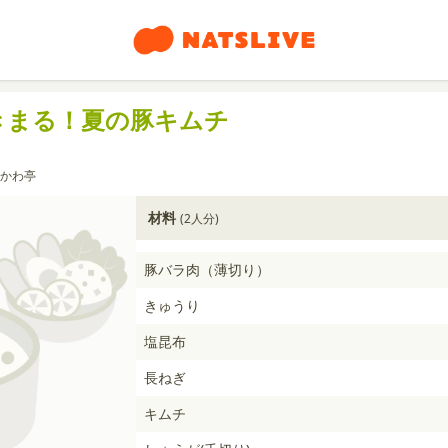
きまる！夏の豚キムチ
かわ亭
材料
(2人分)
豚バラ肉（薄切り）
きゅうり
塩昆布
長ねぎ
キムチ