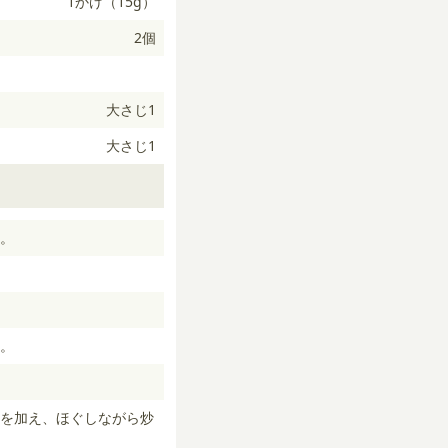
1かけ（15g）
2個
大さじ1
大さじ1
る。
る。
を加え、ほぐしながら炒