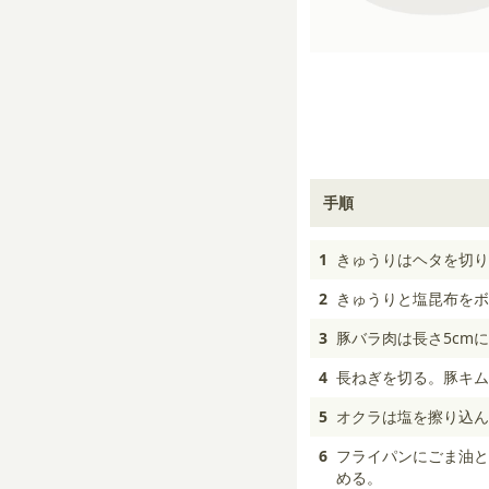
手順
1
きゅうりはヘタを切り
2
きゅうりと塩昆布をボ
3
豚バラ肉は長さ5cm
4
長ねぎを切る。豚キム
5
オクラは塩を擦り込ん
6
フライパンにごま油と
める。