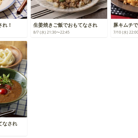
され！
生姜焼きご飯でおもてなされ
豚キムチで
8/7 (水) 21:30〜22:45
7/10 (水) 22:
てなされ