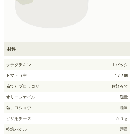
材料
サラダチキン
１パック
トマト（中）
１/２個
茹でたブロッコリー
お好みで
オリーブオイル
適量
塩、コショウ
適量
ピザ用チーズ
５０ｇ
乾燥バジル
適量