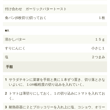
付け合わせ ガーリックバタートースト
食パン(6枚切り)切っておく
１枚
■A
溶かしバター
１５ｇ
すりにんにく
小さじ１
塩
２つまみ
手順
1
サラダチキンに菜箸を手前と奥に１本ずつ置き、切り落とさな
いよいに、１cm幅程度の切り込みを入れていく。
2
トマトは薄切りにしておく。１の切り込みにトマトを入れてお
く。
3
耐熱容器に２とブロッコリーを入れ上に塩、コショウ、オリー