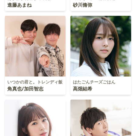
進藤あまね
砂川脩弥
いつかの君と。トレンディ飯
はたごんチーズごはん
角真也/加田智志
高畑結希