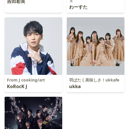
ェ
吉田彩良
わーすた
From J cooking/art
羽ばたく美味しさ！ukkafe
KoRocK J
ukka