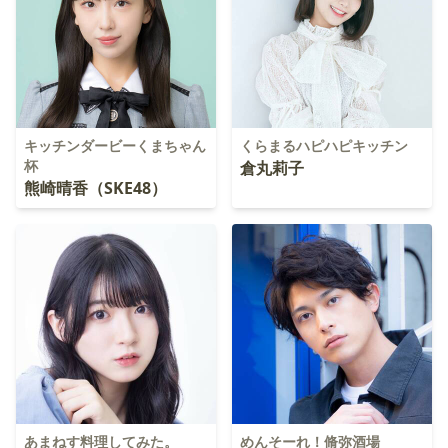
キッチンダービーくまちゃん
くらまるハピハピキッチン
杯
倉丸莉子
熊崎晴香（SKE48）
あまねす料理してみた。
めんそーれ！脩弥酒場