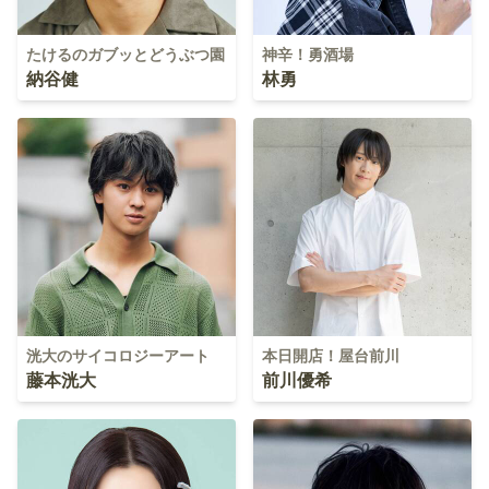
たけるのガブッとどうぶつ園
神辛！勇酒場
納谷健
林勇
洸大のサイコロジーアート
本日開店！屋台前川
藤本洸大
前川優希