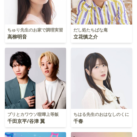
ちゅり先生のお家で調理実習
だし処たちばな庵
高柳明音
立花慎之介
ブリとカワウソ喧嘩上等飯
ちはる先生のおはなしのくに
千田京平/谷津 翼
千春