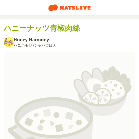
ハニーナッツ青椒肉絲
Honey Harmony
ハニハモ♪パジャパごはん