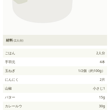
材料
(2人分)
ごはん
2人分
手羽元
4本
玉ねぎ
1/2個（約100g）
にんにく
2片
山椒
小さじ1
バター
15g
カレールウ
30g