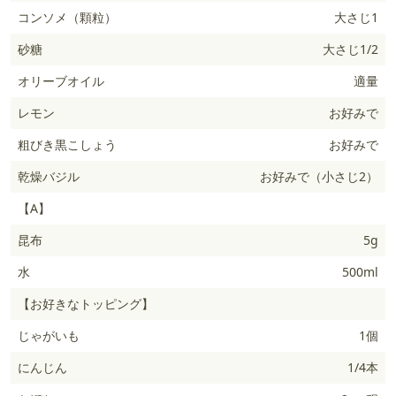
コンソメ（顆粒）
大さじ1
砂糖
大さじ1/2
オリーブオイル
適量
レモン
お好みで
粗びき黒こしょう
お好みで
乾燥バジル
お好みで（小さじ2）
【A】
昆布
5g
水
500ml
【お好きなトッピング】
じゃがいも
1個
にんじん
1/4本