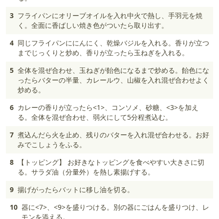
3
フライパンにオリーブオイルを入れ中火で熱し、手羽元を焼
く。全面に香ばしい焼き色がついたら取り出す。
4
同じフライパンににんにく、乾燥バジルを入れる。香りが立つ
までじっくりと炒め、香りが立ったら玉ねぎを入れる。
5
全体を混ぜ合わせ、玉ねぎが飴色になるまで炒める。飴色にな
ったらバターの半量、カレールウ、山椒を入れ混ぜ合わせよく
炒める。
6
カレーの香りが立ったら<1>、コンソメ、砂糖、<3>を加え
る。全体を混ぜ合わせ、弱火にして5分程煮込む。
7
煮込んだら火を止め、残りのバターを入れ混ぜ合わせる。お好
みでこしょうをふる。
8
【トッピング】 お好きなトッピングを食べやすい大きさに切
る。サラダ油（分量外）を熱し素揚げする。
9
揚げがったらバットに移し油を切る。
10
器に<7>、<9>を盛りつける。別の器にごはんを盛りつけ、レ
モンを添える。