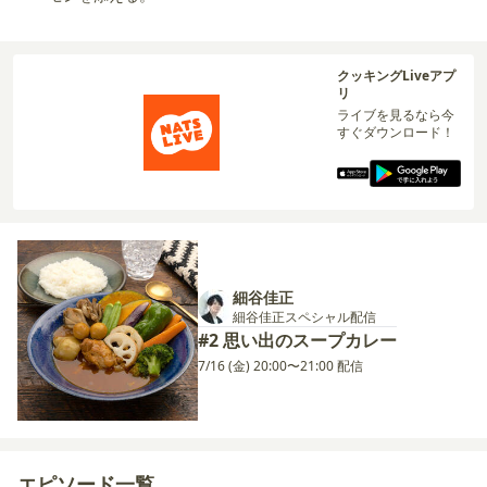
クッキングLiveアプ
リ
ライブを見るなら今
すぐダウンロード！
細谷佳正
細谷佳正スペシャル配信
#2 思い出のスープカレー
7/16 (金) 20:00〜21:00 配信
エピソード一覧